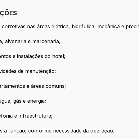
IÇÕES
orretivas nas áreas elétrica, hidráulica, mecânica e predia
, alvenaria e marcenaria;
tos e instalações do hotel;
tividades de manutenção;
artamentos e áreas comuns;
gua, gás e energia;
onia e infraestrutura;
tes à função, conforme necessidade da operação.