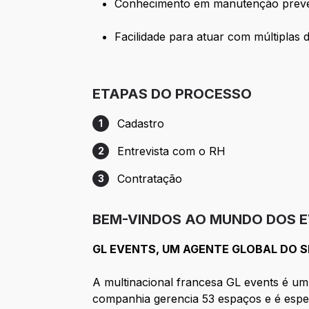
Conhecimento em manutenção prevent
Facilidade para atuar com múltiplas
ETAPAS DO PROCESSO
Cadastro
1
Etapa 1: Cadastro
Entrevista com o RH
2
Etapa 2: Entrevista com o RH
Contratação
3
Etapa 3: Contratação
BEM-VINDOS AO MUNDO DOS 
GL EVENTS, UM AGENTE GLOBAL DO 
A multinacional francesa GL events é um
companhia gerencia 53 espaços e é espec